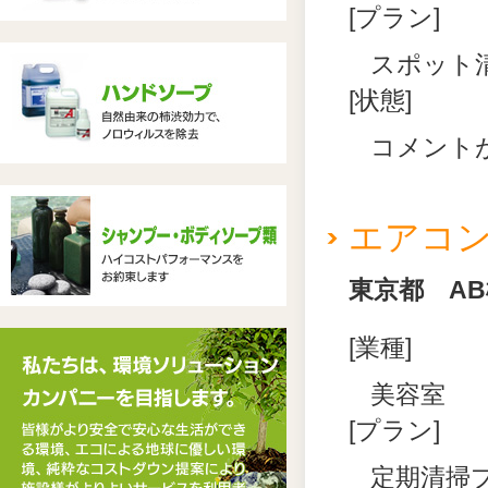
[プラン]
スポット
[状態]
コメント
エアコ
東京都 AB
[業種]
美容室
[プラン]
定期清掃