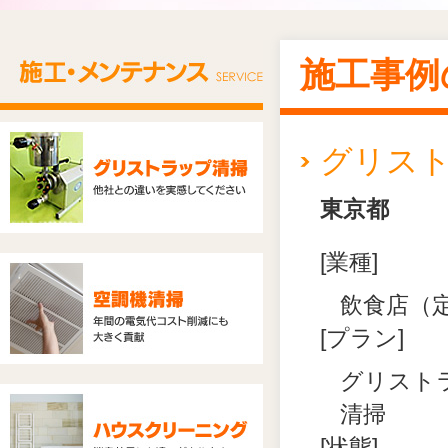
施工事例
グリス
東京都
[業種]
飲食店（
[プラン]
グリスト
清掃
[状態]