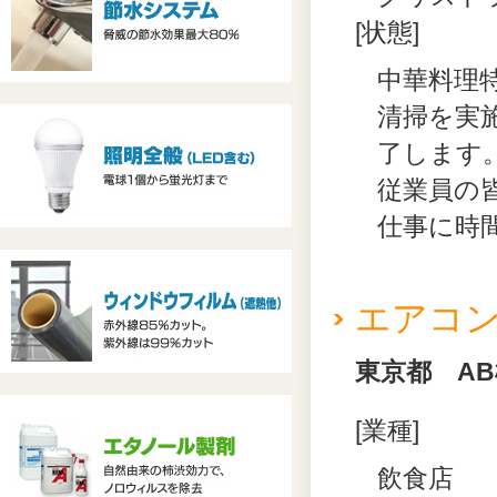
[状態]
中華料理
清掃を実
了します
従業員の
仕事に時
エアコ
東京都 AB
[業種]
飲食店