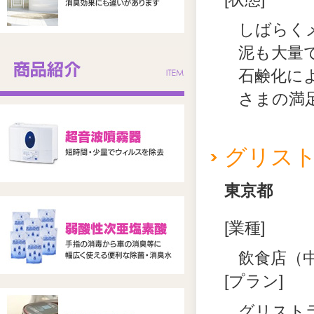
しばらく
泥も大量
石鹸化に
さまの満
グリス
東京都
[業種]
飲食店（
[プラン]
グリスト